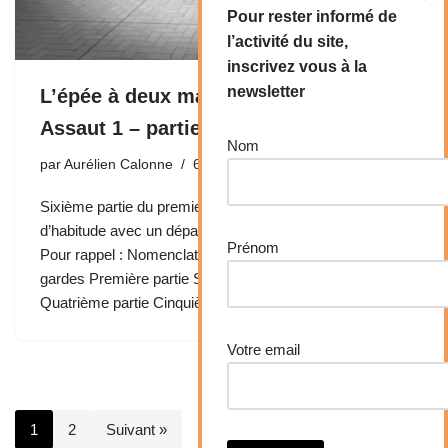
Pour rester informé de
l’activité du site,
inscrivez vous à la
newsletter
L’épée à deux mains Marozzo –
Assaut 1 – partie 6
Nom
par
Aurélien Calonne
6 mars 2015
Sixième partie du premier assaut, bien plus courte que
d’habitude avec un départ dans une garde inhabituelle.
Prénom
Pour rappel : Nomenclature des frappes Guide des
gardes Première partie Seconde partie Troisième partie
Quatrième partie Cinquième…
Votre email
1
2
Suivant »