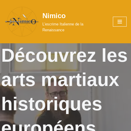
Nimico
Aller
au
L'escrime Italienne de la
contenu
Renaissance
Découvrez les
arts martiaux
historiques
européens