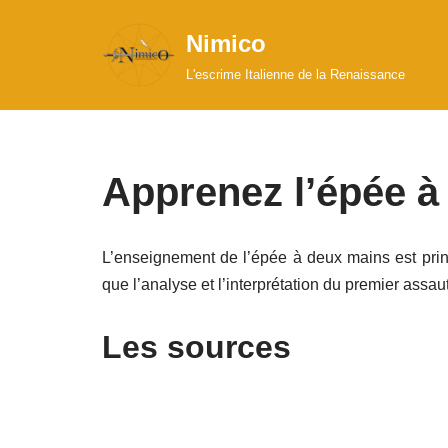
Nimico
Aller
L'escrime Italienne de la Renaissance
au
contenu
Apprenez l’épée à
L’enseignement de l’épée à deux mains est princ
que l’analyse et l’interprétation du premier assau
Les sources