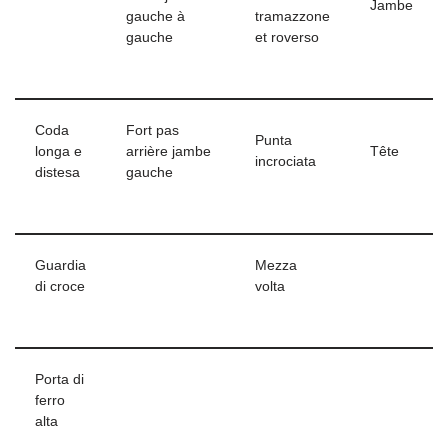
Jambe
gauche à
tramazzone
gauche
et roverso
Coda
Fort pas
Punta
longa e
arrière jambe
Tête
incrociata
distesa
gauche
Guardia
Mezza
di croce
volta
Porta di
ferro
alta