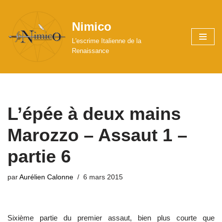
Nimico
Aller
au
L'escrime Italienne de la
contenu
Renaissance
L’épée à deux mains
Marozzo – Assaut 1 –
partie 6
par
Aurélien Calonne
6 mars 2015
Sixième partie du premier assaut, bien plus courte que