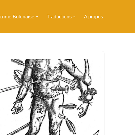
scrime Bolonaise
Traductions
A propos