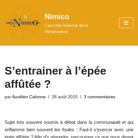
Nimico
Aller
au
L'escrime Italienne de la
contenu
Renaissance
S’entrainer à l’épée
affûtée ?
par
Aurélien Calonne
28 août 2015
3 commentaires
Sujet très souvent soumis à débat dans la communauté et qui
enflamme bien souvent les foules : Faut-il s’exercer avec une
épée affûtée ? Afin d’y répondre, parcourons ce que nous disent