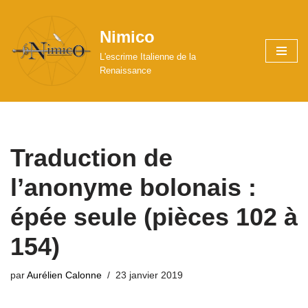
Nimico
Aller
au
L'escrime Italienne de la
contenu
Renaissance
Traduction de
l’anonyme bolonais :
épée seule (pièces 102 à
154)
par
Aurélien Calonne
23 janvier 2019