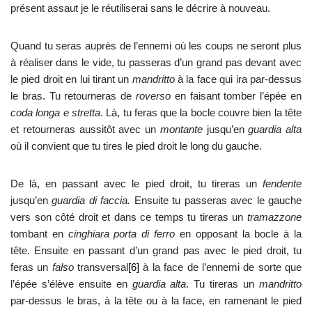
présent assaut je le réutiliserai sans le décrire à nouveau.
Quand tu seras auprès de l’ennemi où les coups ne seront plus
à réaliser dans le vide, tu passeras d’un grand pas devant avec
le pied droit en lui tirant un
mandritto
à la face qui ira par-dessus
le bras. Tu retourneras de
roverso
en faisant tomber l’épée en
coda longa e stretta
. Là, tu feras que la bocle couvre bien la tête
et retourneras aussitôt avec un
montante
jusqu’en
guardia alta
où il convient que tu tires le pied droit le long du gauche.
De là, en passant avec le pied droit, tu tireras un
fendente
jusqu’en
guardia di faccia.
Ensuite tu passeras avec le gauche
vers son côté droit et dans ce temps tu tireras un
tramazzone
tombant en
cinghiara porta di ferro
en opposant la bocle à la
tête. Ensuite en passant d’un grand pas avec le pied droit, tu
feras un
falso
transversal
[6]
à la face de l’ennemi de sorte que
l’épée s’élève ensuite en
guardia alta
. Tu tireras un
mandritto
par-dessus le bras, à la tête ou à la face, en ramenant le pied