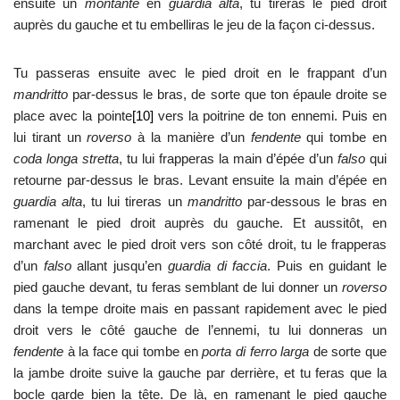
ensuite un
montante
en
guardia alta
, tu tireras le pied droit
auprès du gauche et tu embelliras le jeu de la façon ci-dessus.
Tu passeras ensuite avec le pied droit en le frappant d’un
mandritto
par-dessus le bras, de sorte que ton épaule droite se
place avec la pointe
[10]
vers la poitrine de ton ennemi. Puis en
lui tirant un
roverso
à la manière d’un
fendente
qui tombe en
coda longa stretta
, tu lui frapperas la main d’épée d’un
falso
qui
retourne par-dessus le bras. Levant ensuite la main d’épée en
guardia alta
, tu lui tireras un
mandritto
par-dessous le bras en
ramenant le pied droit auprès du gauche. Et aussitôt, en
marchant avec le pied droit vers son côté droit, tu le frapperas
d’un
falso
allant jusqu’en
guardia di faccia
. Puis en guidant le
pied gauche devant, tu feras semblant de lui donner un
roverso
dans la tempe droite mais en passant rapidement avec le pied
droit vers le côté gauche de l’ennemi, tu lui donneras un
fendente
à la face qui tombe en
porta di ferro larga
de sorte que
la jambe droite suive la gauche par derrière, et tu feras que la
bocle garde bien la tête. De là, en ramenant le pied gauche