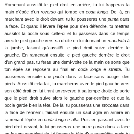
Ramenant aussitôt le pied droit en arrière, tu lui frapperas la
main d’épée d’un
roverso
qui tombe en
coda longa.
De là, en
marchant avec le droit devant, tu lui pousseras une
punta
dans
la face. Et quand il lèvera l’épée pour s’en défendre, tu mettras
aussitôt ta bocle sous celle-ci et tu passeras dans ce temps
avec le pied gauche vers sa droite en lui donnant un
mandritto
à
la jambe, faisant qu’aussitôt le pied droit suive derrière le
gauche. En ramenant ensuite le pied gauche derrière le droit
d’un grand pas, tu feras une demi-volte de la main de sorte que
ton épée se reposera au final en
coda longa e stretta
. Tu
pousseras ensuite une
punta
dans la face sans bouger des
pieds. Aussitôt cela fait, tu marcheras avec le pied gauche vers
son côté droit en lui tirant un
roverso
à sa tempe droite de sorte
que le pied droit suive alors le gauche par-derrière et que la
bocle garde bien la tête. De là, tu pousseras une
stoccata
dans
la face de l’ennemi, faisant ensuite un saut agile en arrière en
ramenant l’épée en
coda longa e alta.
Puis en passant avec le
pied droit devant, tu lui pousseras une autre
punta
dans la face
en faisant semblant de lui frapper la tête d’un
mandritto,
mais tu