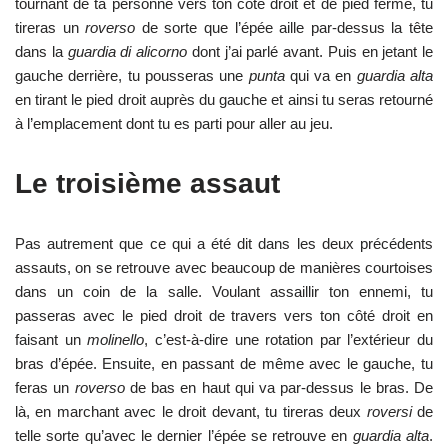
tournant de ta personne vers ton côté droit et de pied ferme, tu
tireras un
roverso
de sorte que l’épée aille par-dessus la tête
dans la
guardia di alicorno
dont j’ai parlé avant. Puis en jetant le
gauche derrière, tu pousseras une
punta
qui va en
guardia alta
en tirant le pied droit auprès du gauche et ainsi tu seras retourné
à l’emplacement dont tu es parti pour aller au jeu.
Le troisième assaut
Pas autrement que ce qui a été dit dans les deux précédents
assauts, on se retrouve avec beaucoup de manières courtoises
dans un coin de la salle. Voulant assaillir ton ennemi, tu
passeras avec le pied droit de travers vers ton côté droit en
faisant un
molinello
, c’est-à-dire une rotation par l’extérieur du
bras d’épée. Ensuite, en passant de même avec le gauche, tu
feras un
roverso
de bas en haut qui va par-dessus le bras. De
là, en marchant avec le droit devant, tu tireras deux
roversi
de
telle sorte qu’avec le dernier l’épée se retrouve en
guardia alta
.