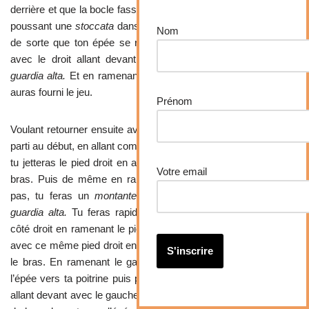
derrière et que la bocle fasse bonne garde de la tête. Puis en lui
poussant une
stoccata
dans la face, tu feras un saut en arrière
Nom
de sorte que ton épée se repose en
coda longa e alta
. Et là,
avec le droit allant devant, tu feras un
montante
qui va en
guardia alta.
Et en ramenant le pied droit auprès du gauche, tu
auras fourni le jeu.
Prénom
Voulant retourner ensuite avec la victoire dans le lieu d’où tu es
parti au début, en allant comme à l’usage avec le dos en arrière,
tu jetteras le pied droit en arrière en tirant un
mandritto
sous le
Votre email
bras. Puis de même en ramenant le gauche dans un second
pas, tu feras un
montante
vers ton côté gauche qui ira en
guardia alta.
Tu feras rapidement un autre
montante
vers ton
côté droit en ramenant le pied droit auprès du gauche. Ensuite,
avec ce même pied droit en arrière, tu tireras un
mandritto
sous
le bras. En ramenant le gauche à côté du droit, tu amèneras
l’épée vers ta poitrine puis par-dessus le bras de bocle. Là, en
allant devant avec le gauche, tu feras un
molinello
par l’extérieur