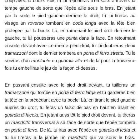
coup avec la bocle. Puis tu lui répondras d’un
falso
à travers la
tempe gauche de sorte que l’épée aille sous le bras. En jetant
par la suite le pied gauche derrière le droit, tu lui tireras au
visage un
roverso
tombant en
coda longa
avec la tête bien
protégée par la bocle. Là, en ramenant le pied droit derrière le
gauche, tu lui pousseras une
punta
dans la face. En retournant
ensuite devant avec ce même pied droit, tu lui doubleras deux
tramazzoni
dont le dernier tombera en
porta di ferro stretta.
Tu le
suivras d’un
montante
en
guardia alta
et de là pour la troisième
fois tu embelliras le jeu de la façon ci-dessus.
En passant ensuite avec le pied droit devant, tu tailleras un
tramazzone
qui tombe en
porta di ferro larga e
t tu garderas bien
ta tête en la précédant avec ta bocle. Là, en tirant le pied gauche
auprès du droit, tu feras un
falso
de bas en haut en allant en
guardia di faccia
. En jetant aussitôt le pied droit devant, tu tireras
un
mandritto
transversal à sa face de sorte que l’épée tombera
en
porta di ferro
. De là, tu iras avec l’épée en
guardia di testa
et
tu lui tireras à la jambe un
mandritto
qui va sous le bras.