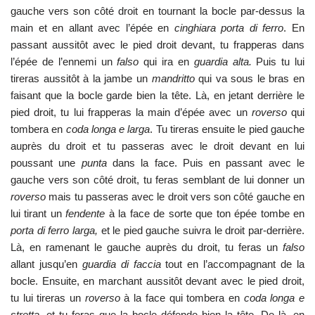
gauche vers son côté droit en tournant la bocle par-dessus la
main et en allant avec l’épée en
cinghiara porta di ferro
. En
passant aussitôt avec le pied droit devant, tu frapperas dans
l’épée de l’ennemi un
falso
qui ira en
guardia alta.
Puis tu lui
tireras aussitôt à la jambe un
mandritto
qui va sous le bras en
faisant que la bocle garde bien la tête. Là, en jetant derrière le
pied droit, tu lui frapperas la main d’épée avec un
roverso
qui
tombera en
coda longa e larga
. Tu tireras ensuite le pied gauche
auprès du droit et tu passeras avec le droit devant en lui
poussant une
punta
dans la face. Puis en passant avec le
gauche vers son côté droit, tu feras semblant de lui donner un
roverso
mais tu passeras avec le droit vers son côté gauche en
lui tirant un
fendente
à la face de sorte que ton épée tombe en
porta di ferro larga,
et le pied gauche suivra le droit par-derrière.
Là, en ramenant le gauche auprès du droit, tu feras un
falso
allant jusqu’en
guardia di faccia
tout en l’accompagnant de la
bocle. Ensuite, en marchant aussitôt devant avec le pied droit,
tu lui tireras un
roverso
à la face qui tombera en
coda longa e
stretta
, et tu feras que la bocle défende bien la tête. De là, en