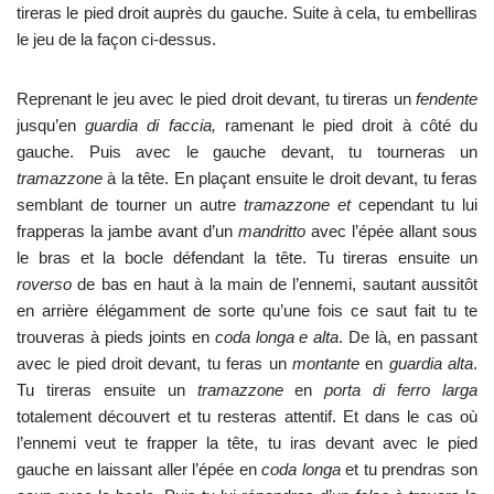
tireras le pied droit auprès du gauche. Suite à cela, tu embelliras
le jeu de la façon ci-dessus.
Reprenant le jeu avec le pied droit devant, tu tireras un
fendente
jusqu’en
guardia di faccia,
ramenant le pied droit à côté du
gauche. Puis avec le gauche devant, tu tourneras un
tramazzone
à la tête. En plaçant ensuite le droit devant, tu feras
semblant de tourner un autre
tramazzone et
cependant tu lui
frapperas la jambe avant d’un
mandritto
avec l’épée allant sous
le bras et la bocle défendant la tête. Tu tireras ensuite un
roverso
de bas en haut à la main de l’ennemi, sautant aussitôt
en arrière élégamment de sorte qu’une fois ce saut fait tu te
trouveras à pieds joints en
coda longa e alta
. De là, en passant
avec le pied droit devant, tu feras un
montante
en
guardia alta
.
Tu tireras ensuite un
tramazzone
en
porta di ferro larga
totalement découvert et tu resteras attentif. Et dans le cas où
l’ennemi veut te frapper la tête, tu iras devant avec le pied
gauche en laissant aller l’épée en
coda longa
et tu prendras son