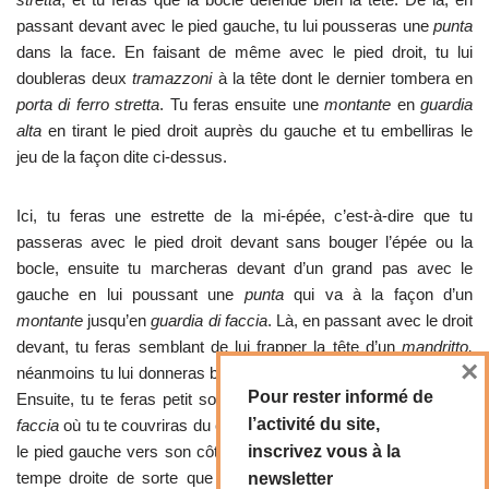
passant devant avec le pied gauche, tu lui pousseras une
punta
dans la face. En faisant de même avec le pied droit, tu lui
doubleras deux
tramazzoni
à la tête dont le dernier tombera en
porta di ferro stretta
. Tu feras ensuite une
montante
en
guardia
alta
en tirant le pied droit auprès du gauche et tu embelliras le
jeu de la façon dite ci-dessus.
Ici, tu feras une estrette de la mi-épée, c’est-à-dire que tu
passeras avec le pied droit devant sans bouger l’épée ou la
bocle, ensuite tu marcheras devant d’un grand pas avec le
gauche en lui poussant une
punta
qui va à la façon d’un
montante
jusqu’en
guardia di faccia
. Là, en passant avec le droit
devant, tu feras semblant de lui frapper la tête d’un
mandritto,
×
néanmoins tu lui donneras bien de celui-ci à travers les jambes.
Pour rester informé de
Ensuite, tu te feras petit sous ton épée en allant en
guardia di
l’activité du site,
faccia
où tu te couvriras du coup ennemi. Là, en marchant avec
le pied gauche vers son côté droit, tu lui tireras un
inscrivez vous à la
roverso
à la
tempe droite de sorte que le pied droit suive le gauche par-
newsletter