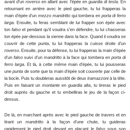
avant d’un
roverso
en allant avec l’épée en
guardia di testa
. En
retournant en arrière avec le pied gauche, tu lui frapperas la
main d’épée d’un
mezzo mandritto
qui tombera en
porta di ferro
larga
. Ensuite, tu feras semblant de lui frapper son épée avec
ton
falso
et pendant qu’il voudra s’en défendre, tu lui chasseras
ton épée par-dessous la sienne dans la face. Quand il voudra se
couvrir de cette
punta
, tu lui frapperas la cuisse droite d’un
roverso
. Ensuite, pour ta défense, tu lui frapperas la main d’épée
d’un
falso
suivi d’un
mandritto
à la face qui tombera en
porta di
ferro larga
. Et là, à cette même main d’épée, tu lui pousseras
une
punta
de sorte que ta main d’épée soit couverte par celle de
la bocle. Puis tu doubleras aussitôt de deux
tramazzoni
à la tête.
Puis en faisant un
montante
en
guardia alta
, tu tireras le pied
droit auprès du gauche et tu embelliras le jeu de la façon ci-
dessus.
De là, en marchant après avec le pied gauche de travers et en
tirant un
mandritto
à la façon d’une chute, tu guideras
rapidement le pied droit devant en plaçant le
falso
sous son