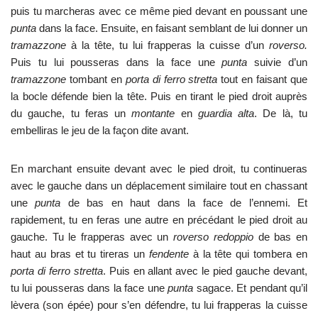
puis tu marcheras avec ce même pied devant en poussant une
punta
dans la face. Ensuite, en faisant semblant de lui donner un
tramazzone
à la tête, tu lui frapperas la cuisse d’un
roverso.
Puis tu lui pousseras dans la face une
punta
suivie d’un
tramazzone
tombant en
porta di ferro stretta
tout en faisant que
la bocle défende bien la tête. Puis en tirant le pied droit auprès
du gauche, tu feras un
montante
en
guardia alta
. De là, tu
embelliras le jeu de la façon dite avant.
En marchant ensuite devant avec le pied droit, tu continueras
avec le gauche dans un déplacement similaire tout en chassant
une
punta
de bas en haut dans la face de l’ennemi. Et
rapidement, tu en feras une autre en précédant le pied droit au
gauche. Tu le frapperas avec un
roverso redoppio
de bas en
haut au bras et tu tireras un
fendente
à la tête qui tombera en
porta di ferro stretta
. Puis en allant avec le pied gauche devant,
tu lui pousseras dans la face une
punta
sagace. Et pendant qu’il
lèvera (son épée) pour s’en défendre, tu lui frapperas la cuisse