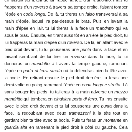
frapperas d’un
roverso
à travers sa tempe droite, faisant tomber
l’épée en
coda longa
. De là, tu tireras un
falso
transversal à sa
main d’épée, lequel ira par-dessus le bras. Puis en levant la
main d’épée en l’air, tu lui tireras à la face un
mandritto
qui va
sous le bras. Ensuite, en tirant aussitôt en arrière le pied droit, tu
lui frapperas la main d’épée d’un
roverso
. De là, en allant avec le
pied droit devant, tu lui pousseras une
punta
dans la face et en
faisant semblant de lui tirer un
roverso
dans la face, tu lui
donneras un
mandritto
à travers la tempe gauche, ramenant
l’épée en
porta di ferra stretta
où tu défendras bien la tête avec
la bocle. En retirant ensuite le pied droit derrière, tu feras une
demi-volte du poing ramenant l’épée en
coda longa e stretta
. Là
sans bouger les pieds, tu tailleras à la main adverse un
mezzo
mandritto
qui tombera en
cinghiara porta di ferro
. Tu iras ensuite
avec le pied droit devant et tu lui pousseras une
punta
dans la
face, la redoublant avec deux
tramazzoni
à la tête tout en
gardant bien ta tête avec ta bocle. Puis tu feras un
montante
en
guardia alta
en ramenant le pied droit à côté du gauche. Cela