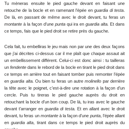
Tu mèneras ensuite le pied gauche devant en faisant une
retouche de la bocle et en ramenant l’épée en
guardia di testa
.
De là, en passant de même avec le droit devant, tu feras un
montante
à la façon d’une
punta
qui ira en
guardia alta.
Et dans
ce temps, fais que le pied droit se retire près du gauche.
Cela fait, tu embelliras le jeu mais non par une des deux façons
que j’ai décrites ci-dessus car il me plaît que chaque assaut ait
un embellissement différent. Celui-ci est donc ainsi : tu tailleras
un
fendente
dans le rebord de la bocle en tirant le pied droit dans
ce temps en arrière tout en faisant tomber puis remonter l’épée
en
guardia alta.
Ou bien tu feras un autre
molinello
par derrière
la tête avec le poignet, c’est-à-dire une rotation à la façon d’un
cercle. Puis tu tireras le pied gauche auprès du droit en
retouchant la bocle d’un bon coup. De là, tu iras avec le gauche
devant t’arranger en
guardia di testa.
Et en allant avec le droit
devant, tu feras un
montante
à la façon d’une
punta
, l’épée allant
en
guardia alta
, tirant dans ce temps le pied droit auprès du