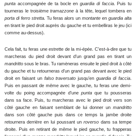
punta
accompagnée de ta bocle en
guardia di faccia
. Puis tu
tourneras le troisième
tramazzone
à la tête, lequel tombera en
porta di ferro stretta.
Tu feras alors un
montante
en
guardia alta
en tirant le pied droit auprès du gauche et tu embelliras le jeu (ici
comme au-dessus).
Cela fait, tu feras une estrette de la mi-épée. C’est-à-dire que tu
marcheras du pied droit devant d’un grand pas en tirant un
mandritto
sous le bras. Tu ramèneras ensuite le pied droit à côté
du gauche et tu retourneras d’un grand pas devant avec le pied
droit en faisant un
falso
traversato
jusqu’en
guardia di faccia
.
Puis en passant de même avec le gauche, tu feras une demi-
volte du poing accompagnée d’une
punta
que tu pousseras
dans sa face. Puis, tu marcheras avec le pied droit vers son
côté gauche en faisant semblant de lui donner un
mandritto
dans son côté gauche puis dans ce temps la jambe droite
retournera derrière en lui poussant un
roverso
dans sa tempe
droite. Puis en retirant de même le pied gauche, tu frapperas