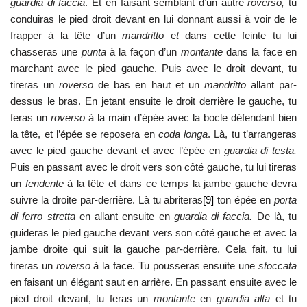
guardia di faccia
. Et en faisant semblant d’un autre
roverso,
tu
conduiras le pied droit devant en lui donnant aussi à voir de le
frapper à la tête d’un
mandritto
e
t
dans cette feinte tu lui
chasseras une
punta
à la façon d’un
montante
dans la face en
marchant avec le pied gauche. Puis avec le droit devant, tu
tireras un
roverso
de bas en haut et un
mandritto
allant par-
dessus le bras. En jetant ensuite le droit derrière le gauche, tu
feras un
roverso
à la main d’épée avec la bocle défendant bien
la tête, et l’épée se reposera en
coda longa
. Là, tu t’arrangeras
avec le pied gauche devant et avec l’épée en
guardia di testa.
Puis en passant avec le droit vers son côté gauche, tu lui tireras
un
fendente
à la tête et dans ce temps la jambe gauche devra
suivre la droite par-derrière. Là tu abriteras
[9]
ton épée en
porta
di ferro stretta
en allant ensuite en
guardia di faccia.
De là, tu
guideras le pied gauche devant vers son côté gauche et avec la
jambe droite qui suit la gauche par-derrière. Cela fait, tu lui
tireras un
roverso
à la face. Tu pousseras ensuite une
stoccata
en faisant un élégant saut en arrière. En passant ensuite avec le
pied droit devant, tu feras un
montante
en
guardia alta
et tu