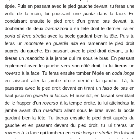
épée. Puis en passant avec le pied gauche devant, tu feras une
volte de la main, lui poussant une
punta
dans la face. En
conduisant ensuite le pied droit d’un grand pas devant, tu
doubleras de deux
tramazzoni
à sa tête dont le dernier ira en
porta di ferro stretta
avec la bocle gardant bien la tête. Puis tu
feras un
montante
en
guardia alta
en ramenant le pied droit
auprès du gauche. En passant avec le pied droit devant, tu lui
tireras un
mandritto
à la jambe qui ira sous le bras. En passant
également avec le gauche vers son côté droit, tu lui tireras un
roverso
à la face. Tu feras ensuite tomber l’épée en
coda longa
en laissant aller la jambe droite derrière la gauche. Là, tu
passeras avec le pied droit devant en tirant un
falso
de bas en
haut jusqu’en
guardia di faccia
. Et aussitôt, en faisant semblant
de le frapper d’un
roverso
à la tempe droite, tu lui atteindras la
jambe avant d’un
mandritto
allant sous le bras avec la bocle
gardant bien la tête. Tu tireras ensuite le pied droit auprès du
gauche et en passant devant du pied droit, tu lui tireras un
roverso
à la face qui tombera en
coda longa e stretta
. En faisant