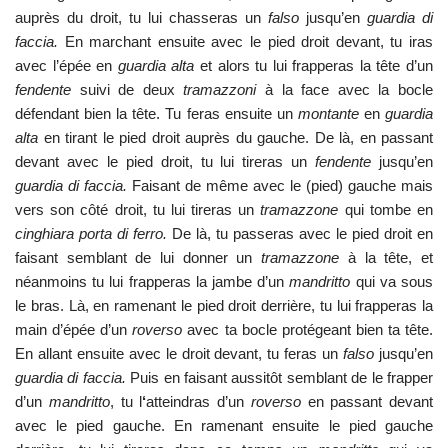
auprès du droit, tu lui chasseras un
falso
jusqu’en
guardia di
faccia.
En marchant ensuite avec le pied droit devant, tu iras
avec l’épée en
guardia alta
et alors tu lui frapperas la tête d’un
fendente
suivi de deux
tramazzoni
à la face avec la bocle
défendant bien la tête. Tu feras ensuite un
montante
en
guardia
alta
en tirant le pied droit auprès du gauche. De là, en passant
devant avec le pied droit, tu lui tireras un
fendente
jusqu’en
guardia di faccia.
Faisant de même avec le (pied) gauche mais
vers son côté droit, tu lui tireras un
tramazzone
qui tombe en
cinghiara porta di ferro.
De là, tu passeras avec le pied droit en
faisant semblant de lui donner un
tramazzone
à la tête, et
néanmoins tu lui frapperas la jambe d’un
mandritto
qui va sous
le bras. Là, en ramenant le pied droit derrière, tu lui frapperas la
main d’épée d’un
roverso
avec ta bocle protégeant bien ta tête.
En allant ensuite avec le droit devant, tu feras un
falso
jusqu’en
guardia di faccia.
Puis en faisant aussitôt semblant de le frapper
d’un
mandritto
, tu l
‘
atteindras d’un
roverso
en passant devant
avec le pied gauche. En ramenant ensuite le pied gauche