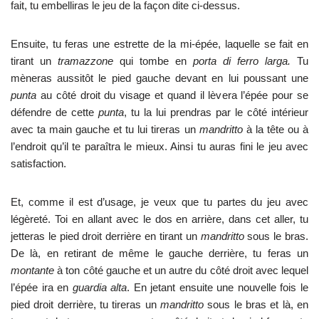
fait, tu embelliras le jeu de la façon dite ci-dessus.
Ensuite, tu feras une estrette de la mi-épée, laquelle se fait en
tirant un
tramazzone
qui tombe en
porta di ferro larga.
Tu
mèneras aussitôt le pied gauche devant en lui poussant une
punta
au côté droit du visage et quand il lèvera l’épée pour se
défendre de cette
punta
, tu la lui prendras par le côté intérieur
avec ta main gauche et tu lui tireras un
mandritto
à la tête ou à
l’endroit qu’il te paraîtra le mieux. Ainsi tu auras fini le jeu avec
satisfaction.
Et, comme il est d’usage, je veux que tu partes du jeu avec
légèreté. Toi en allant avec le dos en arrière, dans cet aller, tu
jetteras le pied droit derrière en tirant un
mandritto
sous le bras.
De là, en retirant de même le gauche derrière, tu feras un
montante
à ton côté gauche et un autre du côté droit avec lequel
l’épée ira en
guardia alta
. En jetant ensuite une nouvelle fois le
pied droit derrière, tu tireras un
mandritto
sous le bras et là, en