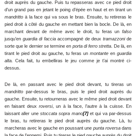
droit auprès du gauche. Puis tu repasseras avec ce pied droit
d’un grand pas en jetant le poing d’épée en haut et en tirant un
mandritto
à la face qui va sous le bras. Ensuite, tu retireras le
pied droit à côté du gauche en mettant bien la bocle. De là, en
marchant devant de même avec le droit, tu feras un
falso
jusqu’en
guardia di faccia
accompagné de deux
tramazzoni
de
sorte que le dernier se termine en
porta di ferro stretta
. De là, en
tirant le pied droit au gauche, tu feras un
montante
en
guardia
alta.
Cela fait, tu embelliras le jeu comme je t’ai montré ci-
dessus.
De là, en passant avec le pied droit devant, tu tireras un
mandritto
par-dessus le bras, puis le pied droit auprès du
gauche. Ensuite, tu retourneras avec le même pied droit devant
en faisant deux
roversi
, un à la face, l’autre à la cuisse. En
laissant aller une
stoccata
sopra mano
[7]
et qui va par-dessus
le bras, tu retireras le pied droit auprès du gauche. Là, tu
marcheras avec le gauche en poussant une
punta roversa
dans
la face de l’ennemi. Puis tu tireras le pied gauche auprès du droit