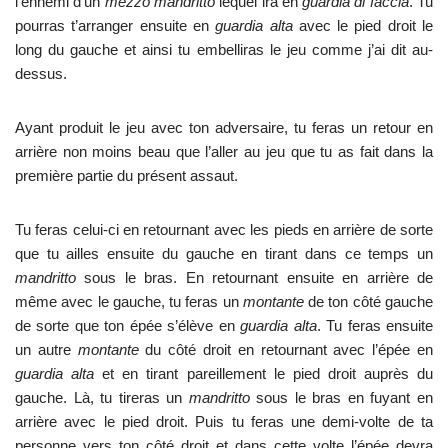
l’ennemi d’un
mezzo mandritto
lequel ira en
guardia di faccia
. Tu
pourras t’arranger ensuite en
guardia alta
avec le pied droit le
long du gauche et ainsi tu embelliras le jeu comme j’ai dit au-
dessus.
Ayant produit le jeu avec ton adversaire, tu feras un retour en
arrière non moins beau que l’aller au jeu que tu as fait dans la
première partie du présent assaut.
Tu feras celui-ci en retournant avec les pieds en arrière de sorte
que tu ailles ensuite du gauche en tirant dans ce temps un
mandritto
sous le bras. En retournant ensuite en arrière de
même avec le gauche, tu feras un
montante
de ton côté gauche
de sorte que ton épée s’élève en
guardia alta
. Tu feras ensuite
un autre
montante
du côté droit en retournant avec l’épée en
guardia alta
et en tirant pareillement le pied droit auprès du
gauche. Là, tu tireras un
mandritto
sous le bras en fuyant en
arrière avec le pied droit. Puis tu feras une demi-volte de ta
personne vers ton côté droit et dans cette volte l’épée devra