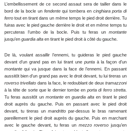
L’embellissement de ce second assaut sera de tailler dans le
bord de la bocle un
fendente
qui tombera en
cinghiara porta di
ferro
tout en tirant dans un même temps le pied droit derrière. Tu
fuiras avec le pied gauche derrière le droit et en même temps tu
percuteras l’umbo de la bocle. Puis tu feras un
montante
jusqu’en
guardia alta
en tirant le pied droit à côté du gauche.
De là, voulant assaillir l’ennemi, tu guideras le pied gauche
devant d’un grand pas en lui tirant une
punta
à la façon d’un
montante
qui va jusque dans la face de l’ennemi. En passant
aussitôt bien d’un grand pas avec le droit devant, tu lui tireras un
roverso trivellato
dans la face, le redoublant de deux
tramazzoni
à la tête de sorte que le dernier tombe en
porta di ferro stretta
.
Tu feras aussitôt un
montante
en
guardia alta
en tirant le pied
droit auprès du gauche. Puis en passant avec le pied droit
devant, tu tireras un
mandritto
par-dessus le bras ramenant
pareillement le pied droit auprès du gauche. Puis en marchant
avec le gauche devant, tu feras un
mezzo roverso
jusqu’en