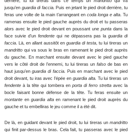
derrière, tu lui tireras dans ce temps un
mandritto
qui va
jusqu’en
guardia di faccia.
Puis en jetant le pied droit derrière, tu
feras une volte de la main t’arrangeant en
coda longa e alta
. Tu
ramenas ensuite le pied gauche auprès du droit et tu passeras
alors avec le pied droit devant en poussant une
punta
dans la
face suivie d’un
fendente
qui ne dépassera pas la
guardia di
faccia
. Là, en allant aussitôt en
guardia di testa
, tu lui tireras un
mandritto
qui va sous le bras en ramenant le pied droit auprès
du gauche. En marchant ensuite devant avec le pied gauche
vers le côté droit de l’ennemi, tu lui tireras un
falso
de bas en
haut jusqu’en
guardia di faccia.
Puis en marchant avec le pied
droit devant, tu iras avec l’épée en
guardia alta.
Tu lui tireras un
fendente
à la tête qui tombera en
porta di ferro stretta
avec la
bocle faisant bonne défense de la tête. Tu feras ensuite un
montante
en
guardia alta
en ramenant le pied droit auprès du
gauche et tu embelliras le jeu comme il a été dit.
De là, en guidant devant le pied droit, tu lui tireras un
mandritto
qui finit par-dessus le bras. Cela fait, tu passeras avec le pied