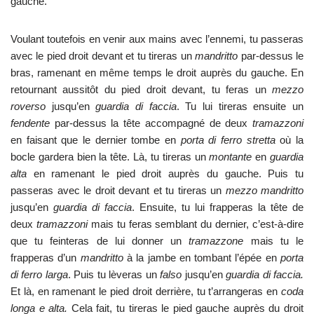
gauche.
Voulant toutefois en venir aux mains avec l’ennemi, tu passeras
avec le pied droit devant et tu tireras un
mandritto
par-dessus le
bras, ramenant en même temps le droit auprès du gauche. En
retournant aussitôt du pied droit devant, tu feras un
mezzo
roverso
jusqu’en
guardia di faccia
. Tu lui tireras ensuite un
fendente
par-dessus la tête accompagné de deux
tramazzoni
en faisant que le dernier tombe en
porta di ferro stretta
où la
bocle gardera bien la tête. Là, tu tireras un
montante
en
guardia
alta
en ramenant le pied droit auprès du gauche. Puis tu
passeras avec le droit devant et tu tireras un
mezzo mandritto
jusqu’en
guardia di faccia
. Ensuite, tu lui frapperas la tête de
deux
tramazzoni
mais tu feras semblant du dernier, c’est-à-dire
que tu feinteras de lui donner un
tramazzone
mais tu le
frapperas d’un
mandritto
à la jambe en tombant l’épée en
porta
di ferro larga
. Puis tu lèveras un
falso
jusqu’en
guardia di faccia.
Et là, en ramenant le pied droit derrière, tu t’arrangeras en
coda
longa e alta.
Cela fait, tu tireras le pied gauche auprès du droit